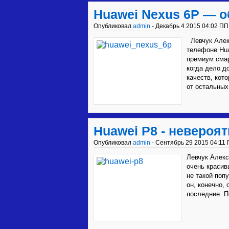
Huawei Nexus 6P — о
Опубликовал
admin
- Декабрь 4 2015 04:02 ПП
Левчук Алекс
телефоне Hua
премиум сма
когда дело д
качеств, ко
от остальных.
Huawei P8 - невероя
Опубликовал
admin
- Сентябрь 29 2015 04:11 
Левчук Алекс
очень красив
не такой поп
он, конечно,
последние. П