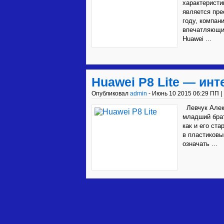
характеристи
является пре
году, компан
впечатляющи
Huawei ...
Huawei P8 Lite — ин
Опубликовал
admin
- Июнь 10 2015 06:29 ПП |
Левчук Алекс
младший брат
как и его ста
в пластиковы
означать ...