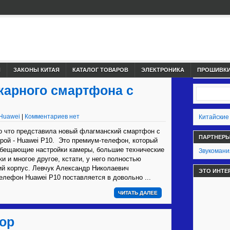
И
ЗАКОНЫ КИТАЯ
КАТАЛОГ ТОВАРОВ
ЭЛЕКТРОНИКА
ПРОШИВКИ,
карного смартфона с
Huawei
|
Комментариев нет
Китайские
о что представила новый флагманский смартфон с
ПАРТНЕР
рой - Huawei P10. Это премиум-телефон, который
обещающие настройки камеры, большие технические
Звукомани
ки и многое другое, кстати, у него полностью
ий корпус. Левчук Александр Николаевич
ЭТО ИНТЕ
елефон Huawei P10 поставляется в довольно ...
ЧИТАТЬ ДАЛЕЕ
зор