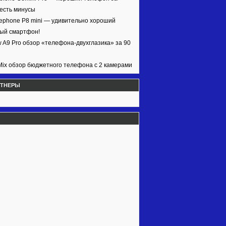
 есть минусы
ephone P8 mini — удивительно хороший
ый смартфон!
w A9 Pro обзор «телефона-двухглазика» за 90
ix обзор бюджетного телефона с 2 камерами
РТНЕРЫ