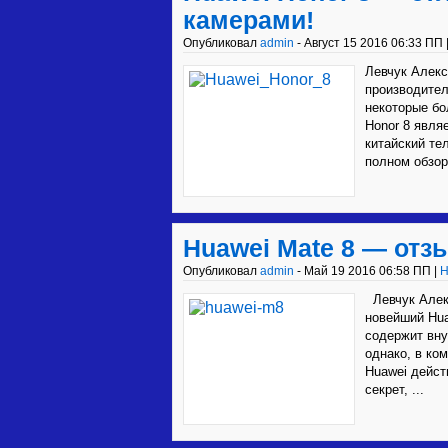
камерами!
Опубликовал
admin
- Август 15 2016 06:33 ПП 
Левчук Алекс
производител
некоторые бо
Honor 8 явля
китайский те
полном обзоре
Huawei Mate 8 — отз
Опубликовал
admin
- Май 19 2016 06:58 ПП |
H
Левчук Алекс
новейший Hua
содержит вну
однако, в ко
Huawei дейст
секрет, ...