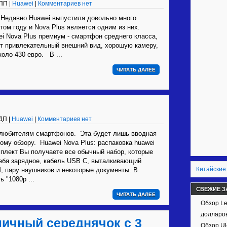
ПП |
Huawei
|
Комментариев нет
Недавно Huawei выпустила довольно много
этом году и Nova Plus является одним из них.
ei Nova Plus премиум - смартфон среднего класса,
т привлекательный внешний вид, хорошую камеру,
коло 430 евро. В ...
ЧИТАТЬ ДАЛЕЕ
ДП |
Huawei
|
Комментариев нет
 любителям смартфонов. Эта будет лишь вводная
ному обзору. Huawei Nova Plus: распаковка huawei
мплект Вы получаете все обычный набор, которые
ебя зарядное, кабель USB C, выталкивающий
Китайские
, пару наушников и некоторые документы. В
 "1080p ...
СВЕЖИЕ З
ЧИТАТЬ ДАЛЕЕ
Обзор Le
долларов
личный середнячок с 3
Обзор Ul