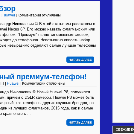
бзор
 |
Huawei
|
Комментарии отключены
андр Николаевич © В этой статье мы расскажем о
wei Nexus 6P. Его можно назвать флагманским или
ртфоном. "Премиум" является смешным словом,
оходит до телефонов. Невозможно описать набор
торые невыразимо отделяют самые лучшие телефоны
 ...
ЧИТАТЬ ДАЛЕЕ
тный премиум-телефон!
ПП |
Huawei
|
Комментарии отключены
андр Николаевич © Новый Huawei P8, получился
ым, причем с DSLR камерой. Huawei P8 может быть
улярный, как телефоны других крупных брендов, но
 один из лучших флагманов, 2015 года, как и самые
о сравнению с ...
ЧИТАТЬ ДАЛЕЕ
СВЕЖИЕ К