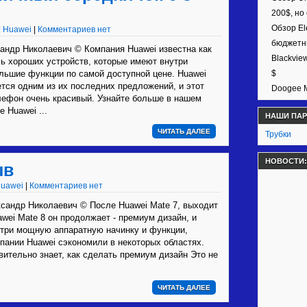
200$, но
Обзор El
|
Huawei
|
Комментариев нет
бюджетн
андр Николаевич © Компания Huawei известна как
Blackvie
ь хороших устройств, которые имеют внутри
льшие функции по самой доступной цене. Huawei
$
ется одним из их последних предложений, и этот
Doogee M
лефон очень красивый. Узнайте больше в нашем
 Huawei ...
НАШИ ПА
ЧИТАТЬ ДАЛЕЕ
Трубки
НОВОСТИ:
ыв
uawei
|
Комментариев нет
андр Николаевич © После Huawei Mate 7, выходит
wei Mate 8 он продолжает - премиум дизайн, и
три мощную аппаратную начинку и функции,
мпании Huawei сэкономили в некоторых областях.
вительно знает, как сделать премиум дизайн Это не
ЧИТАТЬ ДАЛЕЕ