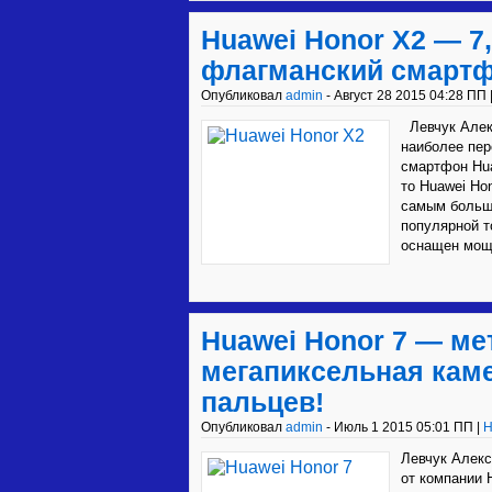
Huawei Honor X2 — 
флагманский смартф
Опубликовал
admin
- Август 28 2015 04:28 ПП 
Левчук Алек
наиболее пер
смартфон Hua
то Huawei Ho
самым больши
популярной т
оснащен мощ
Huawei Honor 7 — ме
мегапиксельная каме
пальцев!
Опубликовал
admin
- Июль 1 2015 05:01 ПП |
H
Левчук Алек
от компании 