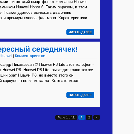
ками. Гигантский смартфон от компании Huawei
емником Huawei Honor 6. Таким образом, в этом
ия Huawei удалось выложить два очень
х и премиум-класса флагмана. Характеристики
ЧИТАТЬ ДАЛЕЕ
тересный середнячек!
Huawei
|
Комментариев нет
андр Николаевич © Huawei P8 Lite этот телефон -
 Huawei P8. Huawei P8 Lite, выглядит точно так же
рший брат Huawei P8, но вместо этого он
й корпусе, а не из металла. Хотя это может
ЧИТАТЬ ДАЛЕЕ
Page 1 of 2:
1
2
»