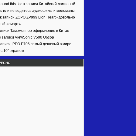
ound this site к записи
Китайский ламповый
ь или не ведитесь аудиофилы и меломаны
 к записи
ZOPO ZP999 Lion Heart - довольно
ный «смарт»
записи
Таможенное оформление в Китае
к записи
ViewSonic V500 Обзор
записи
IPPO P706 самый дешевый в мире
с 10″ экраном
РЕСНО