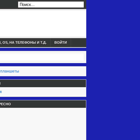
 OS, НА ТЕЛЕФОНЫ И Т.Д.
ВОЙТИ
 планшеты
Ы
я
РЕСНО