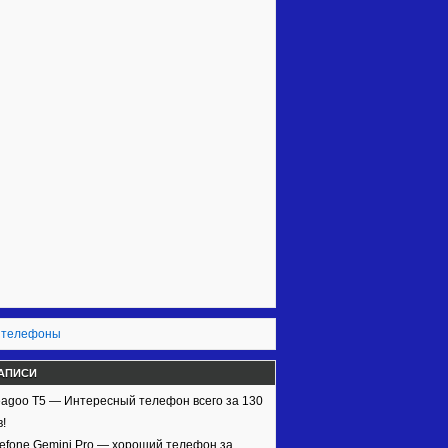
 телефоны
АПИСИ
agoo T5 — Интересный телефон всего за 130
!
efone Gemini Pro — хороший телефон за