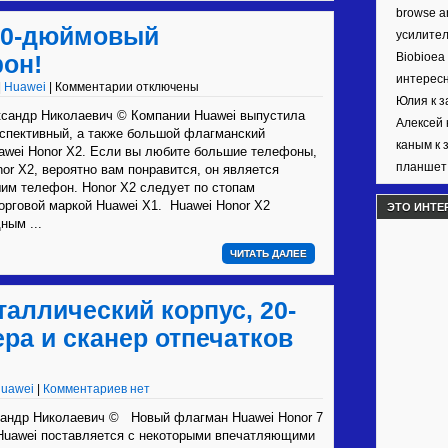
browse ar
7,0-дюймовый
усилител
он!
Biobioea
интерес
|
Huawei
|
Комментарии отключены
Юлия к 
сандр Николаевич © Компании Huawei выпустила
Алексей 
спективный, а также большой флагманский
каным к 
wei Honor X2. Если вы любите большие телефоны,
планшет 
nor X2, вероятно вам понравится, он является
м телефон. Honor X2 следует по стопам
орговой маркой Huawei X1. Huawei Honor X2
ЭТО ИНТЕ
ным ...
ЧИТАТЬ ДАЛЕЕ
таллический корпус, 20-
ра и сканер отпечатков
uawei
|
Комментариев нет
сандр Николаевич © Новый флагман Huawei Honor 7
Huawei поставляется с некоторыми впечатляющими