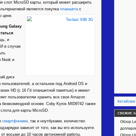
я слот MicroSD карты, который может расширить
альтернативой является покупка
планшета
с
о цене.
ung Galaxy
статься
щь, и
 И в случае
ыть
 Nook и
кий диск
 пользователей, а остальное под Android OS и
 своих HD (с 16 Гб планшетной памятью) и имеют
ляет пользователям хранить все свои Amazon
Китайские
а безвозмездной основе. Coby Kyros MID9742 также
 слота для карты MicroSD.
СВЕЖИЕ З
со
смартфонами
, так и ноутбуками, количество
Обзор Le
дзарядки зависит от того, как вы его используете.
долларов
от восьми до 10 часов автономной работы.
Обзор Ul