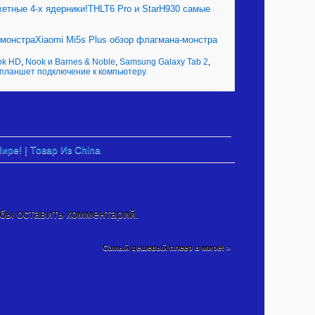
THLT6 Pro и StarH930 самые
Xiaomi Mi5s Plus обзор флагмана-монстра
ok HD
,
Nook и Barnes & Noble
,
Samsung Galaxy Tab 2
,
 планшет подключение к компьютеру
ре! | Товар Из China
обы оставить комментарий.
Самый дешевый плеер в мире!
»