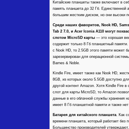
Китайские планшеты также включают в себ
память планшета до 32 Гб. Единственной 
большим жестким диском, но они высоки п
Среди наших фаворитов, Nook HD, Sams
Tab 2 7.0, и Acer Iconia A110 могут похва
слотом MicroSD карты
— это хорошая ве
содержит только 8 Гб планшетный памяти.
с Nook HD, то 2.5GB этого памяти может б
зарезервирован для операционной системы
Barnes & Noble.
Kindle Fire, имеет также как Nook HD, жест
8GB, из которых около 5.5GB доступно для
другой контент Amazon. Хотя Kindle Fire в
слот для карты MicroSD, то Amazon позво
данные в его облачной службы хранения н
имеет 8 Гб планшетной памяти и также нет
Батарея для китайского планшета
. Как 
времени планшета, который работает без по
Большинство производителей утверждают, 