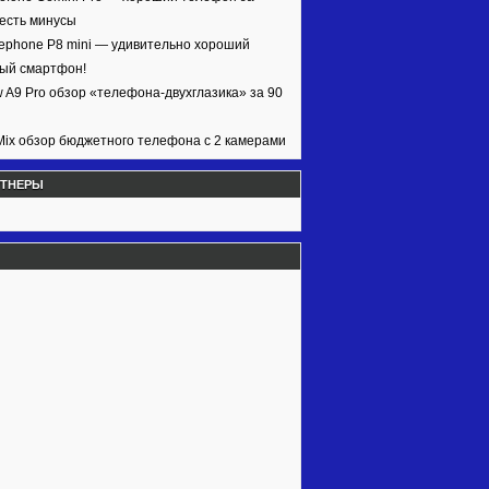
 есть минусы
ephone P8 mini — удивительно хороший
ый смартфон!
w A9 Pro обзор «телефона-двухглазика» за 90
ix обзор бюджетного телефона с 2 камерами
РТНЕРЫ