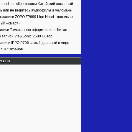
ound this site к записи
Китайский ламповый
ь или не ведитесь аудиофилы и меломаны
 к записи
ZOPO ZP999 Lion Heart - довольно
ный «смарт»
записи
Таможенное оформление в Китае
к записи
ViewSonic V500 Обзор
записи
IPPO P706 самый дешевый в мире
с 10″ экраном
РЕСНО