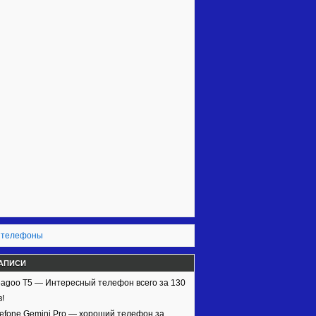
 телефоны
АПИСИ
agoo T5 — Интересный телефон всего за 130
!
efone Gemini Pro — хороший телефон за