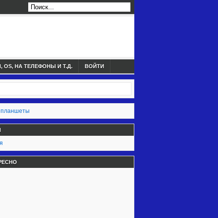
 OS, НА ТЕЛЕФОНЫ И Т.Д.
ВОЙТИ
 планшеты
Ы
я
РЕСНО