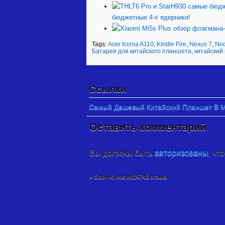
бюджетные 4-х ядерники!
Tags:
Acer Iconia A110
,
Kindle Fire
,
Nexus 7
,
No
Батарея для китайского планшета
,
китайский
Ссылки
Самый Дешевый Китайский Планшет В Ми
Оставить комментарий
Вы должны быть
авторизованы
, чт
«
Coby Kyros MID9742 отзыв