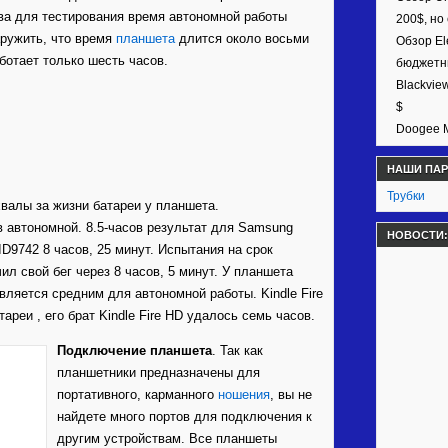
ва для тестирования время автономной работы
200$, но
аружить, что время
планшета
длится около восьми
Обзор El
ботает только шесть часов.
бюджетн
Blackvie
$
Doogee M
НАШИ ПА
Трубки
хвалы за жизни батареи у планшета.
в автономной. 8.5-часов результат для Samsung
НОВОСТИ:
ID9742 8 часов, 25 минут. Испытания на срок
чил свой бег через 8 часов, 5 минут. У планшета
вляется средним для автономной работы. Kindle Fire
ареи , его брат Kindle Fire HD удалось семь часов.
Подключение планшета
. Так как
планшетники предназначены для
портативного, карманного
ношения
, вы не
найдете много портов для подключения к
другим устройствам. Все планшеты