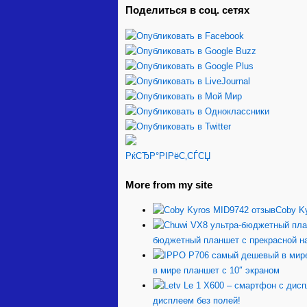
Поделиться в соц. сетях
РќСЂР°РІРёС‚СЃСЏ
More from my site
Coby K
бюджетный планшет с прекрасной н
в мире планшет с 10″ экраном
дисплеем без полей!