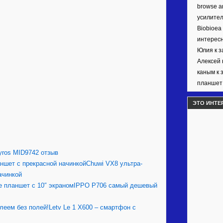
browse ar
усилител
Biobioea
интерес
Юлия к 
Алексей 
каным к 
планшет 
ЭТО ИНТЕ
yros MID9742 отзыв
Chuwi VX8 ультра-
ачинкой
IPPO P706 самый дешевый
Letv Le 1 X600 – смартфон с