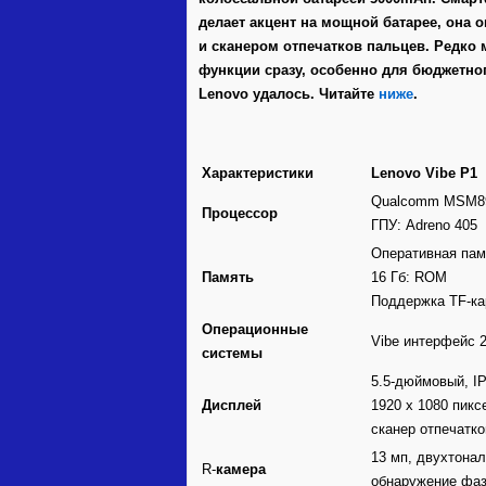
делает акцент на мощной батарее, она 
и сканером отпечатков пальцев. Редко 
функции сразу, особенно для бюджетног
Lenovo удалось. Читайте
ниже
.
Характеристики
Lenovo Vibe Р1
Qualcomm MSM89
Процессор
ГПУ: Adreno 405
Оперативная памя
Память
16 Гб: ROM
Поддержка TF-кар
Операционные
Vibe интерфейс 2
системы
5.5-дюймовый, IPS
Дисплей
1920 х 1080 пикс
сканер отпечатк
13 мп, двухтона
R-
камера
обнаружение фаз