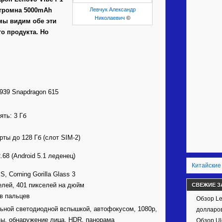
огромна 5000mAh
Левчук Александр
Николаевич
©
мы видим обе эти
о продукта. Но
39 Snapdragon 615
ть: 3 Гб
ты до 128 Гб (слот SIM-2)
.68 (Android 5.1 леденец)
Китайские
, Corning Gorilla Glass 3
елей, 401 пикселей на дюйм
СВЕЖИЕ З
ов пальцев
Обзор Le
льной светодиодной вспышкой, автофокусом, 1080p,
долларов
ы, обнаружение лица, HDR, панорама
Обзор Ul