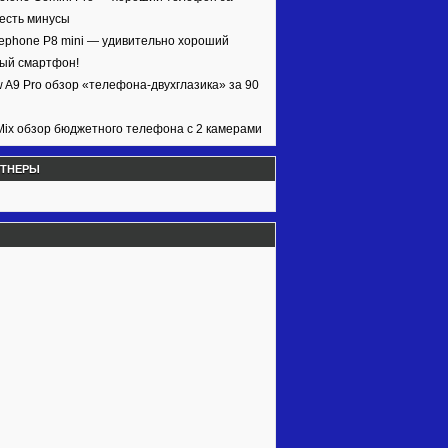
 есть минусы
ephone P8 mini — удивительно хороший
ый смартфон!
w A9 Pro обзор «телефона-двухглазика» за 90
ix обзор бюджетного телефона с 2 камерами
РТНЕРЫ