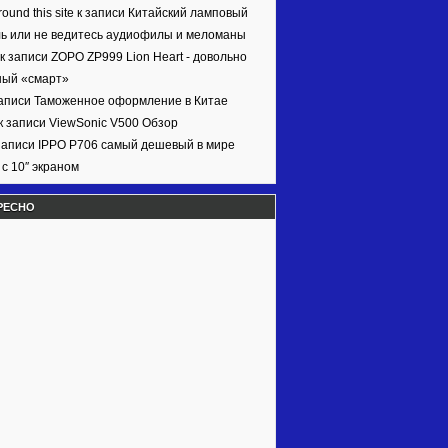
ound this site к записи
Китайский ламповый
ь или не ведитесь аудиофилы и меломаны
 к записи
ZOPO ZP999 Lion Heart - довольно
ный «смарт»
записи
Таможенное оформление в Китае
к записи
ViewSonic V500 Обзор
записи
IPPO P706 самый дешевый в мире
с 10″ экраном
РЕСНО