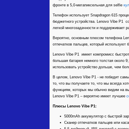
фронте в 5,0-мегапиксельная для selfie
ку
Телефон использует Snapdragon 615 проце
бюджетного устройства. Lenovo Vibe Р1 с
легкой многозадачности и поддерживает 
Вероятно, основным плюсом телефона Leno
отпечатков пальцев, который используют
Lenovo Vibe Р1 имеет компромисс быстрот
большая батарея немного толстая около 9,
использовать устройство дольше, чем бол
В целом, Lenovo Vibe Р1 - не победит са
то, что вы получаете то, что мы всегда хо
функциям, которых мы обычно видим на выс
Lenovo Vibe Р1 – вероятно имеет лучшее
с
Плюсы Lenovo Vibe P1:
5000mAh аккумулятор с быстрой за
Сканер отпечатков пальцев или каса
5.5-дюймовый, IPS дисплей с разреш