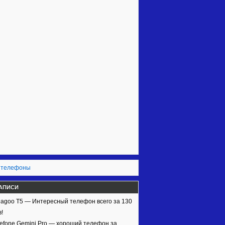
 телефоны
АПИСИ
agoo T5 — Интересный телефон всего за 130
!
efone Gemini Pro — хороший телефон за