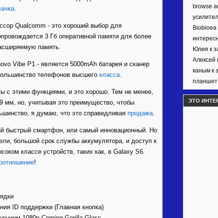
browse ar
лачка
.
усилител
ссор Qualcomm - это хороший выбор для
Biobioea
опровождается 3 Гб оперативной памяти для более
интерес
расширяемую память.
Юлия к 
Алексей 
vo Vibe Р1 - является 5000mAh батарея и сканер
каным к 
 большинство телефонов высшего
класса
.
планшет 
ы с этими функциями, и это хорошо. Тем не менее,
ЭТО ИНТЕ
9 мм, но, учитывая это преимущество, чтобы
ьшинство, я думаю, что это справедливая
продажа
.
мый быстрый смартфон, или самый инновационный. Но
тели, большой срок службы аккумулятора, и доступ к
оком классе устройств, таких как, в Galaxy S6.
оотношение
!
рядки
ния ID поддержки (Главная кнопка)
ением 1080p Corning Gorilla Glass