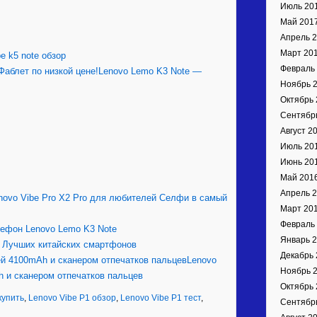
Июль 20
Май 201
Апрель 
Март 20
be k5 note обзор
Февраль
Lenovo Lemo K3 Note —
Ноябрь 
Октябрь 
Сентябр
Август 2
Июль 20
Июнь 20
Май 201
Апрель 
novo Vibe Pro X2 Pro для любителей Селфи в самый
Март 20
Февраль
ефон Lenovo Lemo K3 Note
Январь 
 Лучших китайских смартфонов
Декабрь 
Lenovo
Ноябрь 
h и сканером отпечатков пальцев
Октябрь 
купить
,
Lenovo Vibe Р1 обзор
,
Lenovo Vibe Р1 тест
,
Сентябр