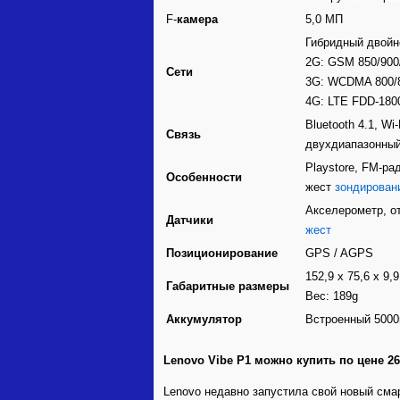
F-
камера
5,0 МП
Гибридный двойн
2G: GSM 850/900
Сети
3G: WCDMA 800/
4G: LTE FDD-180
Bluetooth 4.1, Wi-
Связь
двухдиапазонный W
Playstore, FM-ра
Особенности
жест
зондирован
Акселерометр, от
Датчики
жест
Позиционирование
GPS / AGPS
152,9 х 75,6 х 9,
Габаритные размеры
Вес: 189g
Аккумулятор
Встроенный 5000
Lenovo Vibe Р1 можно купить по цене 2
Lenovo недавно запустила свой ​​новый см