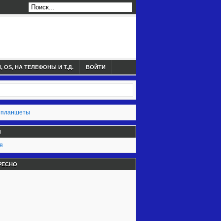
 OS, НА ТЕЛЕФОНЫ И Т.Д.
ВОЙТИ
 планшеты
Ы
я
РЕСНО