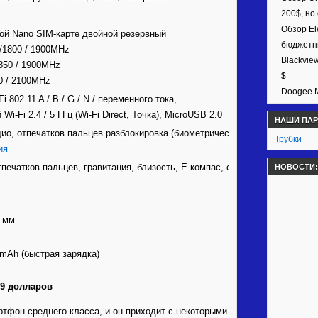
200$, но
Обзор El
ой Nano SIM-карте двойной резервный
бюджетн
/1800 / 1900MHz
Blackvie
850 / 1900MHz
$
0 / 2100MHz
Doogee M
Fi 802.11 A / B / G / N / переменного тока,
i-Fi 2.4 / 5 ГГц (Wi-Fi Direct, Точка), MicroUSB 2.0
НАШИ ПА
дио, отпечатков пальцев разблокировка (биометрический),
Трубки
ия
печатков пальцев, гравитация, близость, E-компас, свет,
НОВОСТИ:
9 мм
mAh (быстрая зарядка)
69 долларов
артфон среднего класса, и он приходит с некоторыми