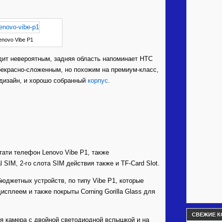
enovo Vibe Р1
дит невероятным, задняя область напоминает HTC
рекрасно-сложенным, но похожим на премиум-класс,
 дизайн, и хорошо собранный
корпус
.
тати телефон Lenovo Vibe Р1, также
SIM, 2-го слота SIM действия также и TF-Card Slot.
бюджетных устройств, по типу Vibe Р1, которые
сплеем и также покрыты Corning Gorilla Glass для
СВЕЖИЕ К
ая камера с двойной светодиодной вспышкой и на