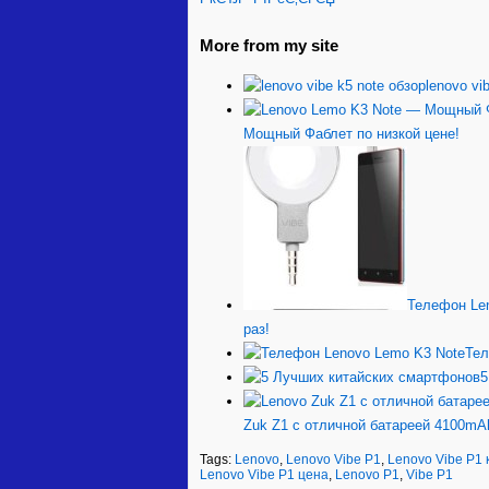
More from my site
lenovo vi
Мощный Фаблет по низкой цене!
Телефон Le
раз!
Тел
5
Zuk Z1 с отличной батареей 4100mA
Tags:
Lenovo
,
Lenovo Vibe Р1
,
Lenovo Vibe Р1 
Lenovo Vibe Р1 цена
,
Lenovo Р1
,
Vibe Р1