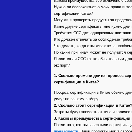
Каковы преимущества все включено с сер
Нужно ли беспокоиться о моих права инте
сертификации Китае?
Могу ли я проверить продукты за пределам
Какие другие сертификаты мне нужно для
Требуется CCC для одноразовых поставок 
Кто должен отвечать за соблюдение требо
Что делать, когда сталкиваются с пробле
По каким причинам может не получится с
Является ли CCC также обязательным для
экспорт?
1. Сколько времени длится процесс сер
сертификации в Китае?
Процесс сертификации в Китае обычно длит
услуг по вашему выбору.
2. Сколько стоит сертификация в Китае
Затраты будут зависеть от типа и количес
3. Каковы преимущества сертификации 
После того, как вы завершили сертификац
преимуществ
. Ваши продукты могут свобо