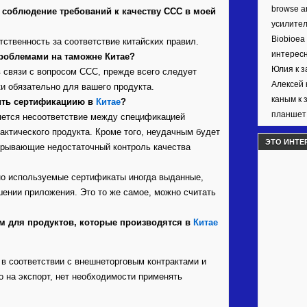
browse ar
за соблюдение требований к качеству CCC в моей
усилител
Biobioea
ственность за соответствие китайских правил.
интерес
 проблемами на таможне Китае?
Юлия к 
 связи с вопросом CCC, прежде всего следует
Алексей 
и обязательно для вашего продукта.
каным к 
чить сертификациию в
Китае
?
планшет 
яется несоответствие между спецификацией
актического продукта. Кроме того, неудачным будет
ЭТО ИНТЕ
скрывающие недостаточный контроль качества
но используемые сертификаты иногда выданные,
шении приложения. Это то же самое, можно считать
ым для продуктов, которые производятся в
Китае
 в соответствии с внешнеторговым контрактами и
 на экспорт, нет необходимости применять