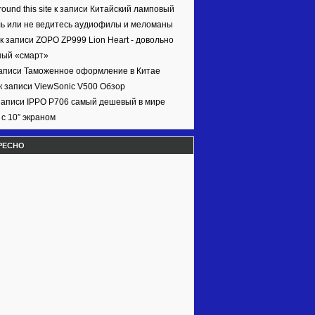
ound this site к записи
Китайский ламповый
ь или не ведитесь аудиофилы и меломаны
 к записи
ZOPO ZP999 Lion Heart - довольно
ный «смарт»
записи
Таможенное оформление в Китае
к записи
ViewSonic V500 Обзор
записи
IPPO P706 самый дешевый в мире
с 10″ экраном
РЕСНО