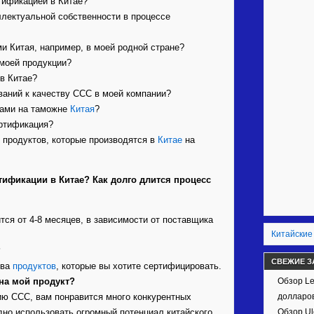
тификацией в Китае?
ллектуальной собственности в процессе
и Китая, например, в моей родной стране?
 моей продукции?
в Китае?
ваний к качеству CCC в моей компании?
мами на таможне
Китая
?
ертификация?
 продуктов, которые производятся в
Китае
на
тификации в Китае? Как долго длится процесс
ся от 4-8 месяцев, в зависимости от поставщика
Китайские
?
СВЕЖИЕ З
тва
продуктов
, которые вы хотите сертифицировать.
на мой продукт?
Обзор Le
ию CCC, вам понравится много конкурентных
долларов
дно использовать огромный потенциал китайского
Обзор Ul