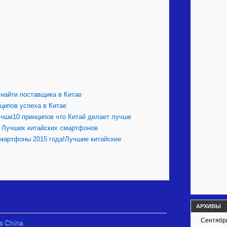
 найти поставщика в Китае
нципов успеха в Китае
10 принципов что Китай делает лучше
 Лучших китайских смартфонов
Лучшие китайские
АРХИВЫ
Сентябр
з China