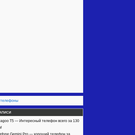
 телефоны
АПИСИ
agoo T5 — Интересный телефон всего за 130
!
efone Gemini Pro — хороший телефон за