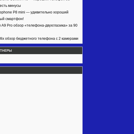
 есть минусы
ephone P8 mini — удивительно хороший
ый смартфон!
w A9 Pro обзор «телефона-двухглазика» за 90
ix обзор бюджетного телефона с 2 камерами
РТНЕРЫ