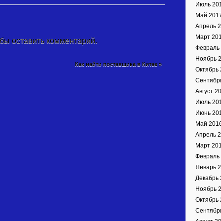
Июль 20
Май 201
Апрель 
Март 20
обы оставить комментарий.
Февраль
Ноябрь 
Как найти поставщика в Китае
»
Октябрь 
Сентябр
Август 2
Июль 20
Июнь 20
Май 201
Апрель 
Март 20
Февраль
Январь 
Декабрь 
Ноябрь 
Октябрь 
Сентябр