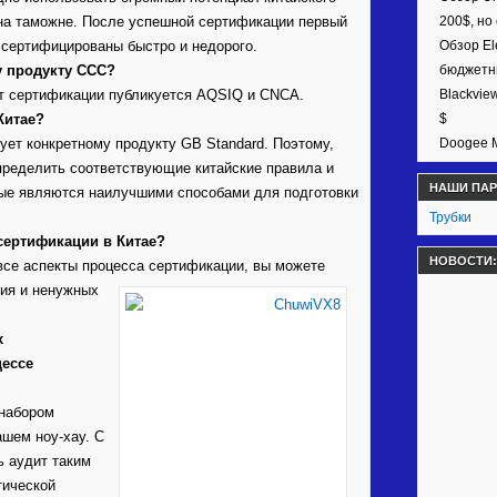
 на таможне. После успешной сертификации первый
200$, но
 сертифицированы быстро и недорого.
Обзор El
му продукту CCC?
бюджетн
ют сертификации публикуется AQSIQ и CNCA.
Blackvie
Китае?
$
ет конкретному продукту GB Standard. Поэтому,
Doogee M
определить соответствующие китайские правила и
НАШИ ПА
ые являются наилучшими способами для подготовки
Трубки
сертификации в Китае?
НОВОСТИ:
 все аспекты процесса сертификации, вы можете
ия и ненужных
х
цессе
 набором
ашем ноу-хау. С
ь аудит таким
тической