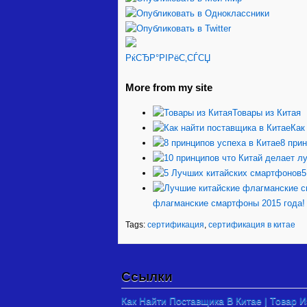
РќСЂР°РІРёС‚СЃСЏ
More from my site
Товары из Китая
Как
8 при
5
флагманские смартфоны 2015 года!
Tags:
сертификация
,
сертификация в китае
Ссылки
Как Найти Поставщика В Китае | Товар И