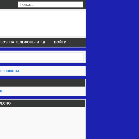
 OS, НА ТЕЛЕФОНЫ И Т.Д.
ВОЙТИ
 планшеты
Ы
я
РЕСНО