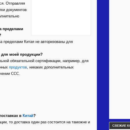
ся. Отправляя
тки документов
олнительно
за пределами
?
а пределами Китая не авторизованы для
ы для моей продукции?
ьной обязательной сертификации, например, для
онных
продуктов
, никаких дополнительных
учении CCC.
поставках в
Китай
?
ии, то доставка один раз состоится на таможне и
СВЕЖИЕ К