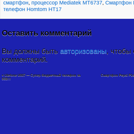
смартфон
,
процессор Mediatek MT6737
,
Смартфон 
телефон Homtom HT17
Оставить комментарий
Вы должны быть
авторизованы
, чтобы
комментарий.
«
Ulefone U007 — Супер бюджетный телефон за
Смартфон Pepsi P1
55$!!!