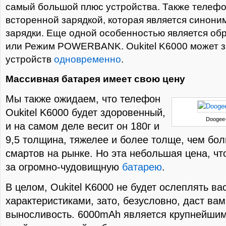
самый большой плюс устройства. Также телеф
всторенной зарядкой, которая является синон
зарядки. Еще одной особенностью является об
или Режим POWERBANK. Oukitel K6000 может з
устройств
одновременно
.
Массивная батарея имеет свою цену
Мы также ожидаем, что телефон
Oukitel K6000 будет здоровенный,
Doogee
и на самом деле весит он 180г и
9,5 толщина, тяжелее и более толще, чем бо
смартов на рынке. Но эта небольшая цена, чт
за огромно-чудовищную
батарею
.
В целом, Oukitel K6000 не будет ослеплять ва
характеристиками, зато, безусловно, даст вам
выносливость. 6000mAh является крупнейшим