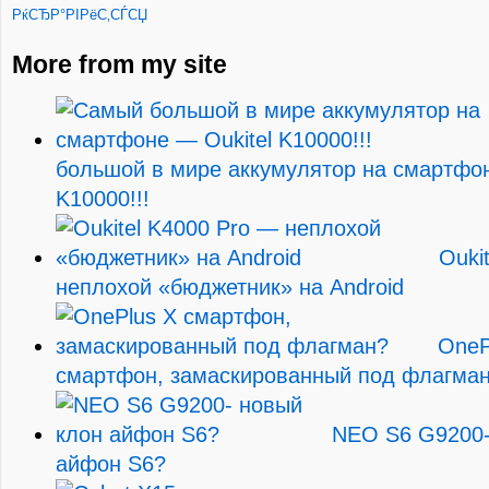
РќСЂР°РІРёС‚СЃСЏ
More from my site
большой в мире аккумулятор на смартфон
K10000!!!
Ouki
неплохой «бюджетник» на Android
OneP
смартфон, замаскированный под флагма
NEO S6 G9200-
айфон S6?