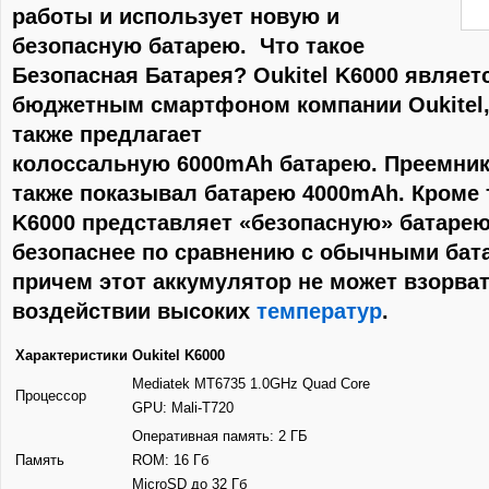
работы и использует новую и
безопасную батарею. Что такое
Безопасная Батарея? Oukitel K6000 являе
бюджетным смартфоном компании Oukitel,
также предлагает
колоссальную 6000mAh батарею. Преемник 
также показывал батарею 4000mAh. Кроме т
K6000 представляет «безопасную» батарею
безопаснее по сравнению с обычными бата
причем этот аккумулятор не может взорва
воздействии высоких
температур
.
Характеристики
Oukitel K6000
Mediatek MT6735 1.0GHz Quad Core
Процессор
GPU: Mali-T720
Оперативная память: 2 ГБ
Память
ROM: 16 Гб
MicroSD до 32 Гб