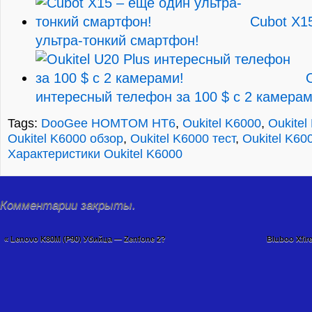
Cubot X1
ультра-тонкий смартфон!
интересный телефон за 100 $ с 2 камерам
Tags:
DooGee HOMTOM НТ6
,
Oukitel K6000
,
Oukitel
Oukitel K6000 обзор
,
Oukitel K6000 тест
,
Oukitel K60
Характеристики Oukitel K6000
Комментарии закрыты.
«
Lenovo K80M (P90) Убийца — Zenfone 2?
Bluboo Xfi