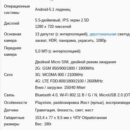
Операционные
Android-5.1 леденец
системы
5.5-дюймовый, IPS экран 2.5D
Дисплей
1280 х 720 пикселей
Основная
13 депутат (с интерполяцией),
двухтональная
светод
камера
захват, HDR, панорама, украсить, 1080p
Передняя
5,0 МП (с интерполяцией)
камера
Двойной Micro SIM, двойной режим ожидания
2G: GSM 850/900/1800 / 1900MHz
Сети
3G: WCDMA 900 / 2100MHz
4G: LTE FDD-800/1800/2100 / 2600MHz
Вниз / загрузки: 150/40 Мбит
Связь
Bluetooth 4.0, Wi-Fi 802.11 B / G / N, MicroUSB 2.0 (O
Особенности
Playstore, разблокировка Жест (ярлык), воспроизвед
Датчики
Гравитация, близость, свет, жест
Габаритные
153,4 х 77 х 9,5 мм с ЧПУ Обработанная
размеры
Вес: 180г