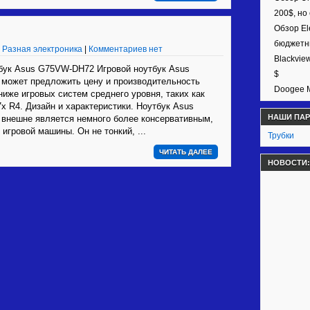
200$, но
Обзор El
бюджетн
|
Разная электроника
|
Комментариев нет
Blackvie
бук Asus G75VW-DH72 Игровой ноутбук Asus
$
может предложить цену и производительность
Doogee M
ниже игровых систем среднего уровня, таких как
7x R4. Дизайн и характеристики. Ноутбук Asus
НАШИ ПА
внешне является немного более консервативным,
 игровой машины. Он не тонкий, ...
Трубки
ЧИТАТЬ ДАЛЕЕ
НОВОСТИ: