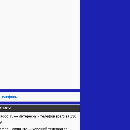
 телефоны
АПИСИ
agoo T5 — Интересный телефон всего за 130
!
efone Gemini Pro — хороший телефон за