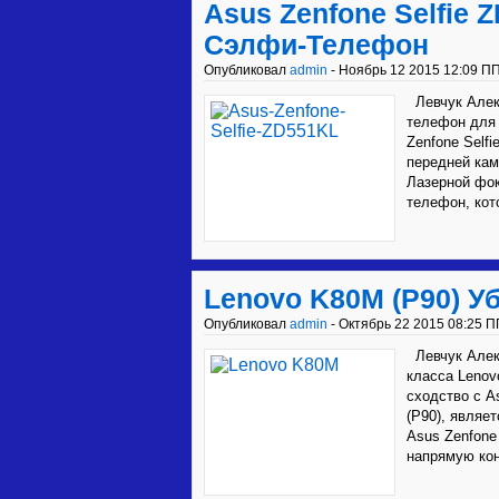
Asus Zenfone Selfie
Сэлфи-Телефон
Опубликовал
admin
- Ноябрь 12 2015 12:09 ПП
Левчук Алек
телефон для 
Zenfone Self
передней кам
Лазерной фок
телефон, кот
Lenovo K80M (P90) У
Опубликовал
admin
- Октябрь 22 2015 08:25 П
Левчук Алек
класса Lenov
сходство с A
(P90), являе
Asus Zenfone
напрямую кон