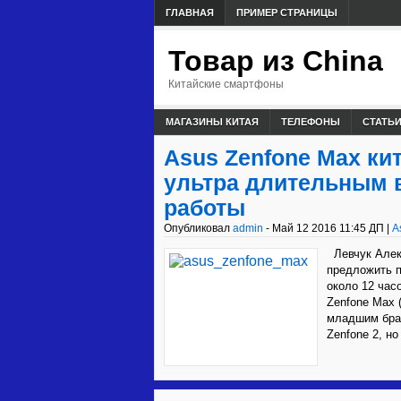
ГЛАВНАЯ
ПРИМЕР СТРАНИЦЫ
Товар из China
Китайские смартфоны
МАГАЗИНЫ КИТАЯ
ТЕЛЕФОНЫ
СТАТЬ
Asus Zenfone Max ки
ультра длительным 
работы
Опубликовал
admin
- Май 12 2016 11:45 ДП |
A
Левчук Алек
предложить п
около 12 час
Zenfone Max 
младшим брат
Zenfone 2, но 