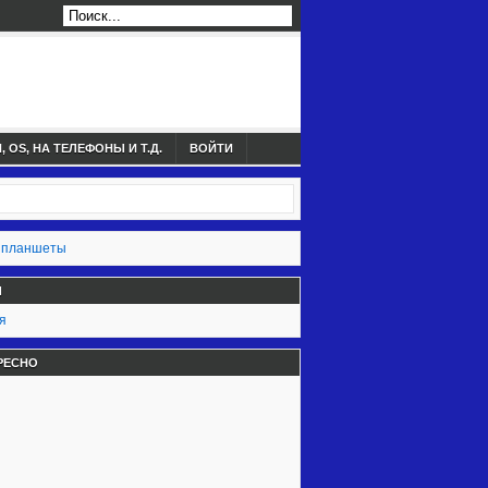
 OS, НА ТЕЛЕФОНЫ И Т.Д.
ВОЙТИ
 планшеты
Ы
я
РЕСНО