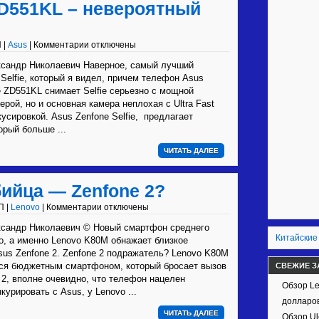
 ZD551KL – невероятный
 |
Asus
|
Комментарии отключены
сандр Николаевич Наверное, самый лучший
Selfie, который я видел, причем телефон Asus
ie ZD551KL снимает Selfie серьезно с мощной
ерой, но и основная камера неплохая с Ultra Fast
усировкой. Asus Zenfone Selfie, предлагает
орый больше ...
ЧИТАТЬ ДАЛЕЕ
бийца — Zenfone 2?
П |
Lenovo
|
Комментарии отключены
сандр Николаевич © Новый смартфон среднего
Китайские
o, а именно Lenovo K80M обнажает близкое
sus Zenfone 2. Zenfone 2 подражатель? Lenovo K80M
тся бюджетным смартфоном, который бросает вызов
СВЕЖИЕ З
 2, вполне очевидно, что телефон нацелен
Обзор Le
курировать с Asus, у Lenovo ...
долларов
ЧИТАТЬ ДАЛЕЕ
Обзор Ul