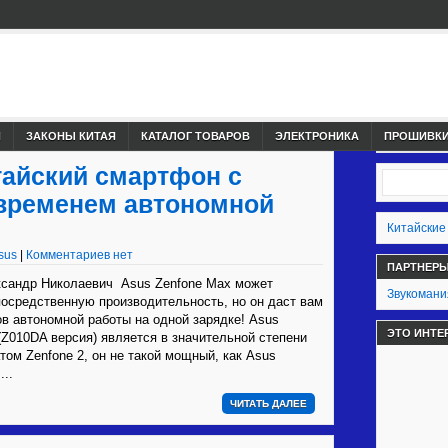
И
ЗАКОНЫ КИТАЯ
КАТАЛОГ ТОВАРОВ
ЭЛЕКТРОНИКА
ПРОШИВКИ,
тайский смартфон с
временем автономной
Китайские
sus
|
Комментариев нет
ПАРТНЕР
сандр Николаевич Asus Zenfone Max может
Звукомани
осредственную производительность, но он даст вам
ов автономной работы на одной зарядке! Asus
ЭТО ИНТЕ
(Z010DA версия) является в значительной степени
ом Zenfone 2, он не такой мощный, как Asus
...
ЧИТАТЬ ДАЛЕЕ