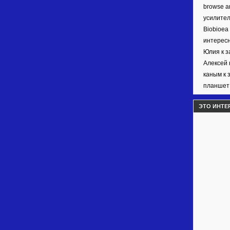
browse ar
усилител
Biobioea
интерес
Юлия к 
Алексей 
каным к 
планшет 
ЭТО ИНТЕ