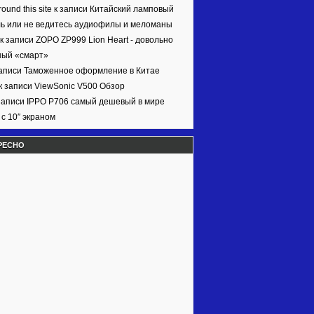
ound this site к записи
Китайский ламповый
ь или не ведитесь аудиофилы и меломаны
 к записи
ZOPO ZP999 Lion Heart - довольно
ный «смарт»
записи
Таможенное оформление в Китае
к записи
ViewSonic V500 Обзор
записи
IPPO P706 самый дешевый в мире
с 10″ экраном
РЕСНО