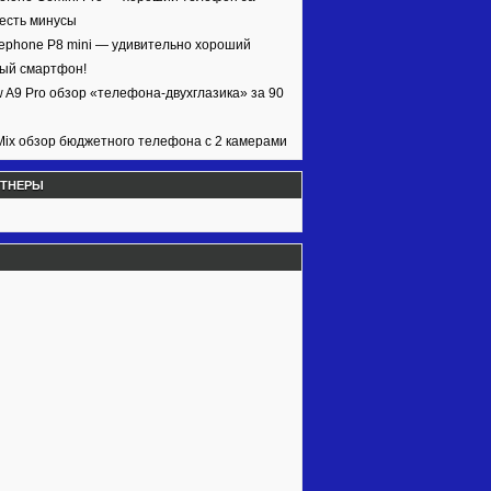
 есть минусы
ephone P8 mini — удивительно хороший
ый смартфон!
w A9 Pro обзор «телефона-двухглазика» за 90
ix обзор бюджетного телефона с 2 камерами
РТНЕРЫ