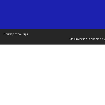
Пример страницы
Site Protection is enabled b