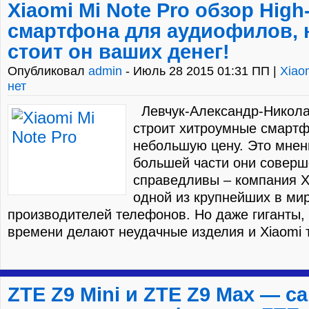
Xiaomi Mi Note Pro обзор High
смартфона для аудиофилов, 
стоит он ваших денег!
Опубликовал
admin
- Июль 28 2015 01:31 ПП |
Xiao
нет
Левчук-Александр-Никола
строит хитроумные смартф
небольшую цену. Это мнени
большей части они совер
справедливы – компания X
одной из крупнейших в ми
производителей телефонов. Но даже гиганты,
времени делают неудачные изделия и Xiaomi т
ZTE Z9 Mini и ZTE Z9 Max — с