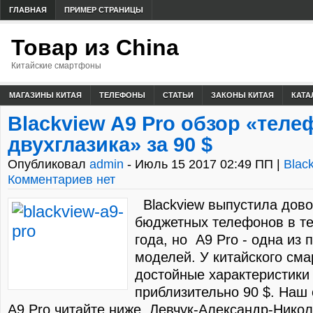
ГЛАВНАЯ
ПРИМЕР СТРАНИЦЫ
Товар из China
Китайские смартфоны
МАГАЗИНЫ КИТАЯ
ТЕЛЕФОНЫ
СТАТЬИ
ЗАКОНЫ КИТАЯ
КАТА
Blackview A9 Pro обзор «теле
двухглазика» за 90 $
Опубликовал
admin
- Июль 15 2017 02:49 ПП |
Blac
Комментариев нет
Blackview выпустила дово
бюджетных телефонов в те
года, но A9 Pro - одна из 
моделей. У китайского см
достойные характеристики
приблизительно 90 $. Наш 
A9 Pro читайте ниже. Левчук-Александр-Ник