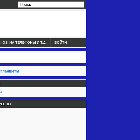
 OS, НА ТЕЛЕФОНЫ И Т.Д.
ВОЙТИ
 планшеты
Ы
я
РЕСНО