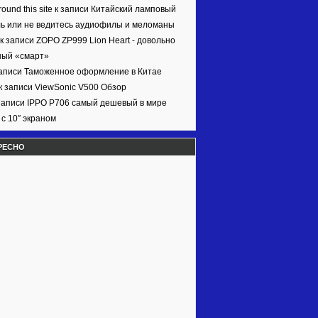
ound this site к записи
Китайский ламповый
ь или не ведитесь аудиофилы и меломаны
 к записи
ZOPO ZP999 Lion Heart - довольно
ный «смарт»
записи
Таможенное оформление в Китае
к записи
ViewSonic V500 Обзор
записи
IPPO P706 самый дешевый в мире
с 10″ экраном
РЕСНО