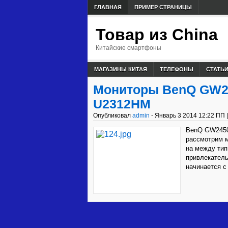
ГЛАВНАЯ
ПРИМЕР СТРАНИЦЫ
Товар из China
Китайские смартфоны
МАГАЗИНЫ КИТАЯ
ТЕЛЕФОНЫ
СТАТЬ
Мониторы BenQ GW245
U2312HM
Опубликовал
admin
- Январь 3 2014 12:22 ПП 
BenQ GW2450
рассмотрим 
на между тип
привлекател
начинается с