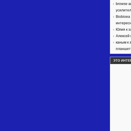
browse ar
усилител
Biobioea
интерес
Юлия к 
Алексей 
каным к 
планшет 
ЭТО ИНТЕ