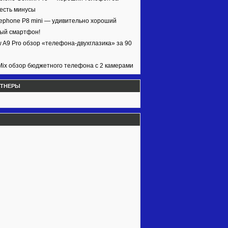
 есть минусы
ephone P8 mini — удивительно хороший
ый смартфон!
w A9 Pro обзор «телефона-двухглазика» за 90
ix обзор бюджетного телефона с 2 камерами
РТНЕРЫ