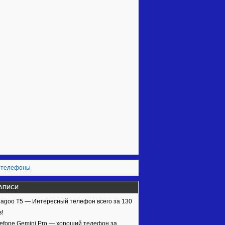
 телефоны
АПИСИ
agoo T5 — Интересный телефон всего за 130
!
efone Gemini Pro — хороший телефон за