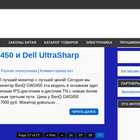
И
ЗАКОНЫ КИТАЯ
КАТАЛОГ ТОВАРОВ
ЭЛЕКТРОНИКА
ПРОШИВКИ,
0 и Dell UltraSharp
|
Разная электроника
|
Комментариев нет
Китайские
 лучший монитор с лучшей ценой! Сегодня мы
ПАРТНЕР
монитор BenQ GW2450 эта модель в основном идет
ичным IPS-дисплеем и дисплем TN с новым более
Звукомани
ьным третьим пути. Цена у BenQ GW2450
 7000 руб. Монитор довольно ...
ЭТО ИНТЕ
ЧИТАТЬ ДАЛЕЕ
Page 27 of 27:
« First
«
24
25
26
27