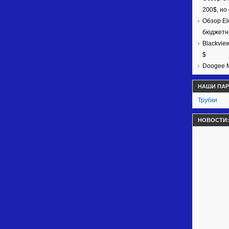
200$, но
Обзор El
бюджетн
Blackvie
$
Doogee M
НАШИ ПА
Трубки
НОВОСТИ: