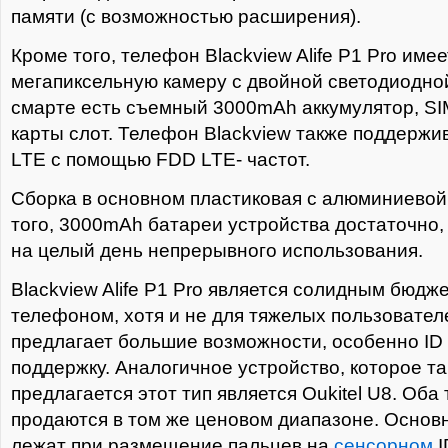
памяти (с возможностью расширения).
Кроме того, телефон Blackview Alife Р1 Pro имее
мегапиксельную камеру с двойной светодиодно
смарте есть съемный 3000mAh аккумулятор, SIM
карты слот. Телефон Blackview также поддержи
LTE с помощью FDD LTE- частот.
Сборка в основном пластиковая с алюминиевой
того, 3000mAh батареи устройства достаточно,
на целый день непрерывного использования.
Blackview Alife Р1 Pro является солидным бюдж
телефоном, хотя и не для тяжелых пользовател
предлагает большие возможности, особенно ID
поддержку. Аналогичное устройство, которое т
предлагается этот тип является Oukitel U8. Об
продаются в том же ценовом диапазоне. Основ
лежат при размещение пальцев на
сенсорном
I