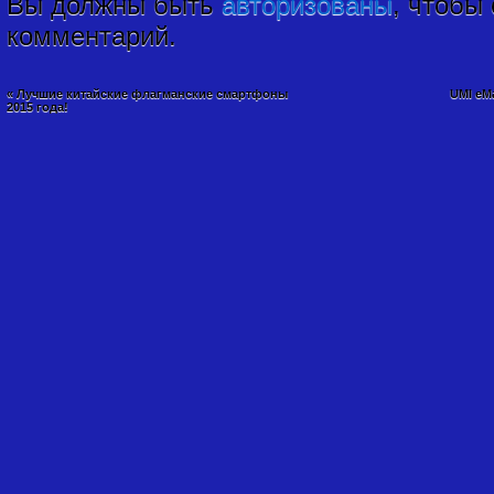
Вы должны быть
авторизованы
, чтобы
комментарий.
«
Лучшие китайские флагманские смартфоны
UMI eM
2015 года!