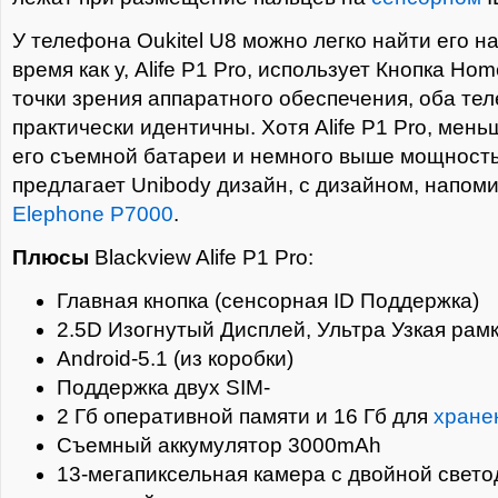
У телефона Oukitel U8 можно легко найти его на
время как у, Alife Р1 Pro, использует Кнопка Ho
точки зрения аппаратного обеспечения, оба те
практически идентичны. Хотя Alife P1 Pro, мень
его съемной батареи и немного выше мощность.
предлагает Unibody дизайн, с дизайном, напо
Elephone P7000
.
Плюсы
Blackview Alife P1 Pro:
Главная кнопка (сенсорная ID Поддержка)
2.5D Изогнутый Дисплей, Ультра Узкая рам
Android-5.1 (из коробки)
Поддержка двух SIM-
2 Гб оперативной памяти и 16 Гб для
хране
Съемный аккумулятор 3000mAh
13-мегапиксельная камера с двойной свет