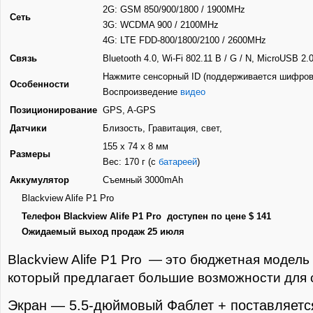
2G: GSM 850/900/1800 / 1900MHz
Сеть
3G: WCDMA 900 / 2100MHz
4G: LTE FDD-800/1800/2100 / 2600MHz
Связь
Bluetooth 4.0, Wi-Fi 802.11 B / G / N, MicroUSB 2.
Нажмите сенсорный ID (поддерживается шифрован
Особенности
Воспроизведение
видео
Позиционирование
GPS, A-GPS
Датчики
Близость, Гравитация, свет,
155 х 74 х 8 мм
Размеры
Вес: 170 г (с
батареей
)
Аккумулятор
Съемный 3000mAh
Blackview Alife Р1 Pro
Телефон Blackview Alife Р1 Pro доступен по цене $ 141
Ожидаемый выход продаж 25 июля
Blackview Alife Р1 Pro — это бюджетная модел
который предлагает большие возможности для
Экран — 5.5-дюймовый Фаблет + поставляетс