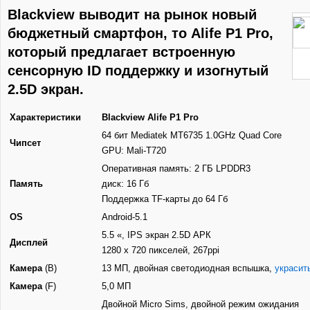
Blackview выводит на рынок новый
бюджетный смартфон, то Alife P1 Pro,
который предлагает встроенную
сенсорную ID поддержку и изогнутый
2.5D экран.
Характеристики
Blackview Alife Р1 Pro
64 бит Mediatek MT6735 1.0GHz Quad Core
Чипсет
GPU: Mali-T720
Оперативная память: 2 ГБ LPDDR3
Память
диск: 16 Гб
Поддержка TF-карты до 64 Гб
OS
Android-5.1
5.5 «, IPS экран 2.5D АРК
Дисплей
1280 х 720 пикселей, 267ppi
Камера
(В)
13 МП, двойная светодиодная вспышка,
украсит
Камера
(F)
5,0 МП
Двойной Micro Sims, двойной режим ожидания