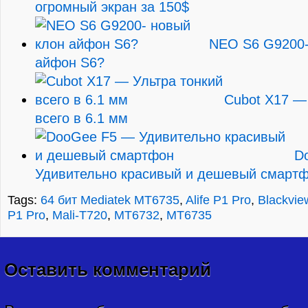
огромный экран за 150$
NEO S6 G9200-
айфон S6?
Cubot X17 —
всего в 6.1 мм
D
Удивительно красивый и дешевый смарт
Tags:
64 бит Mediatek MT6735
,
Alife P1 Pro
,
Blackvie
P1 Pro
,
Mali-T720
,
MT6732
,
MT6735
Оставить комментарий