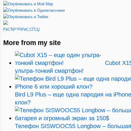
РќСЂР°РІРёС‚СЃСЏ
More from my site
Cubot X1
ультра-тонкий смартфон!
Bird L9 Plus – еще одна пародия на iPhon
клон?
Телефон SISWOOC55 Longbow – большая 