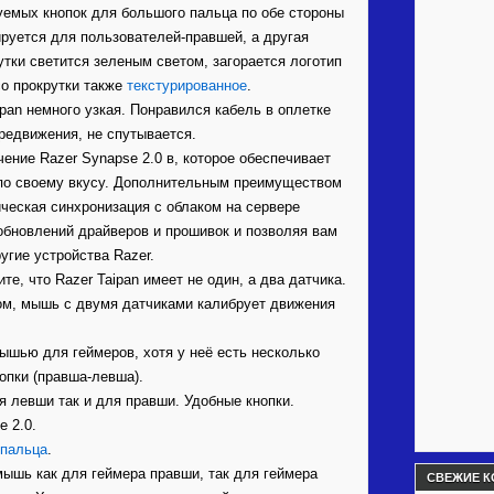
уемых кнопок для большого пальца по обе стороны
руется для пользователей-правшей, а другая
тки светится зеленым светом, загорается логотип
о прокрутки также
текстурированное
.
pan немного узкая. Понравился кабель в оплетке
редвижения, не спутывается.
ение Razer Synapse 2.0 в, которое обеспечивает
 по своему вкусу. Дополнительным преимуществом
ческая синхронизация с облаком на сервере
 обновлений драйверов и прошивок и позволяя вам
угие устройства Razer.
е, что Razer Taipan имеет не один, а два датчика.
ом, мышь с двумя датчиками калибрует движения
ышью для геймеров, хотя у неё есть несколько
опки (правша-левша).
я левши так и для правши. Удобные кнопки.
e 2.0.
пальца
.
 мышь как для геймера правши, так для геймера
СВЕЖИЕ К