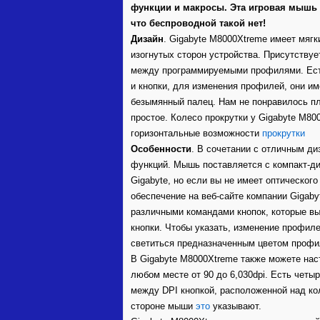
функции и макросы. Эта игровая мышь 
что беспроводной такой нет!
Дизайн
. Gigabyte M8000Xtreme имеет мяг
изогнутых сторон устройства. Присутствуе
между программируемыми профилями. Ест
и кнопки, для изменения профилей, они им
безымянный палец. Нам не понравилось пл
простое. Колесо прокрутки у Gigabyte M80
горизонтальные возможности
прокрутки
Особенности
. В сочетании с отличным д
функций. Мышь поставляется с компакт-ди
Gigabyte, но если вы не имеет оптическог
обеспечение на веб-сайте компании Gigaby
различными командами кнопок, которые в
кнопки. Чтобы указать, изменение профил
светиться предназначенным цветом профи
В Gigabyte M8000Xtreme также можете нас
любом месте от 90 до 6,030dpi. Есть четы
между DPI кнопкой, расположенной над ко
стороне мыши
это
указывают.