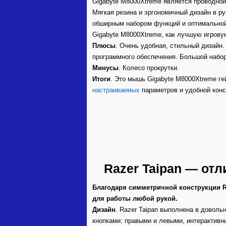
Gigabyte M8000Xtreme является проводной
Мягкая резина и эргономичный дизайн в ру
обширным набором функций и оптимальной
Gigabyte M8000Xtreme, как лучшую игров
Плюсы
. Очень удобная, стильный дизайн
программного обеспечения. Большой набо
Минусы
. Колесо прокрутки.
Итоги
. Это мышь Gigabyte M8000Xtreme ге
настраиваемых
параметров и удобной конс
Razer Taipan — от
Благодаря симметричной конструкции R
для работы любой рукой.
Дизайн
. Razer Taipan выполнена в довол
кнопками: правыми и левыми, интерактивн