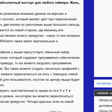
абсолютный восторг для любого геймера. Жаль,
кие резиновые внешние данные на верхних и
т логотип, который меняет цвет при переключении
ь две кнопки по умолчанию выше большого пальца
еются на левой стороне, где мизинец или
астиковое колесо прокрутки – какое то оно излишне
00Xtreme также имеет вертикальные и
изайном у мыши присутствует обильный набор
ском, который содержит программного обеспечения
о привода, то вы можете загрузить программное
te. Вы также можете создать несколько профилей с
ы можете переключиться на лету с помощью левой
ей для пользователя, логотип по центру мыши будет
Китайские
ля.
троить чувствительность мыши по оси X и Y в
СВЕЖИЕ З
ре уровня, на которое вы можете переключаться
Обзор Le
лесом прокрутки. Четыре красных огня на левой
долларов
Обзор Ul