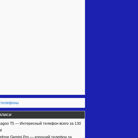
 телефоны
АПИСИ
agoo T5 — Интересный телефон всего за 130
!
efone Gemini Pro — хороший телефон за