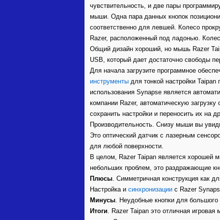
чувствительность, и две пары программир
мыши. Одна пара данных кнопок позициони
соответственно для левшей. Колесо прокру
Razer, расположенный под ладонью. Колес
Общий дизайн хороший, но мышь Razer Tai
USB, который дает достаточно свободы пе
Для начала загрузите программное обеспеч
инструменты
для тонкой настройки Taipan
использования Synapse является автомати
компании Razer, автоматическую загрузку
сохранить настройки и переносить их на др
Производительность. Снизу мыши вы увидит
Это оптический датчик с лазерным сенсор
для любой поверхности.
В целом, Razer Taipan является хорошей м
небольших проблем, это раздражающие кн
Плюсы
. Симметричная конструкция как дл
Настройка и
синхронизации
с Razer Synaps
Минусы
. Неудобные кнопки для большого
Итоги
. Razer Taipan это отличная игровая