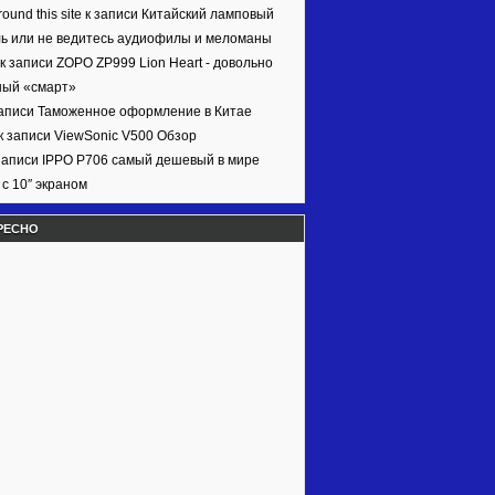
ound this site к записи
Китайский ламповый
ь или не ведитесь аудиофилы и меломаны
 к записи
ZOPO ZP999 Lion Heart - довольно
ный «смарт»
записи
Таможенное оформление в Китае
к записи
ViewSonic V500 Обзор
записи
IPPO P706 самый дешевый в мире
с 10″ экраном
РЕСНО