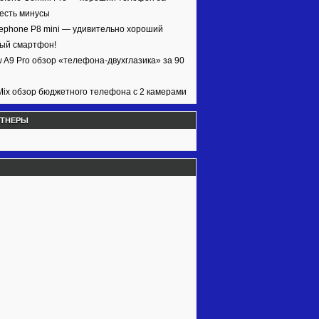
 есть минусы
ephone P8 mini — удивительно хороший
ый смартфон!
w A9 Pro обзор «телефона-двухглазика» за 90
ix обзор бюджетного телефона с 2 камерами
РТНЕРЫ