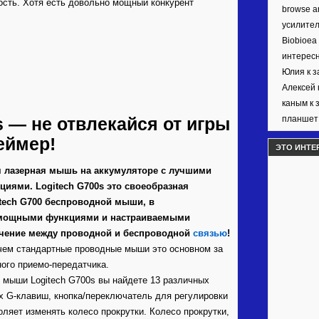
ость. Хотя есть довольно мощный конкурент
browse ar
усилител
Biobioea
интерес
Юлия к 
Алексей 
каным к 
 — не отвлекайся от игры
планшет 
еймер!
ЭТО ИНТЕ
ая лазерная мышь на аккумуляторе с лучшими
иями. Logitech G700s это своеобразная
itech G700 беспроводной мыши, в
 мощными функциями и настраиваемыми
ючение между проводной и беспроводной
связью
!
, чем стандартные проводные мыши это основном за
ного приемо-передатчика.
и мыши Logitech G700s вы найдете 13 различных
х G-клавиш, кнопка/переключатель для регулировки
оляет изменять колесо прокрутки. Колесо прокрутки,