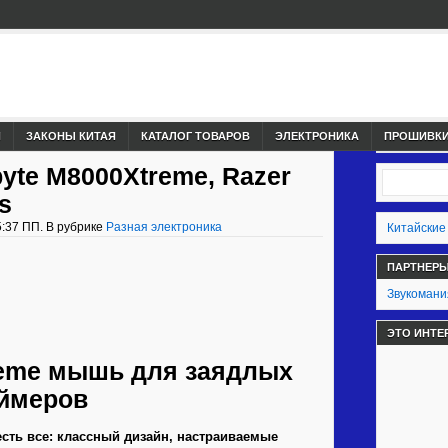
И
ЗАКОНЫ КИТАЯ
КАТАЛОГ ТОВАРОВ
ЭЛЕКТРОНИКА
ПРОШИВКИ,
te M8000Xtreme, Razer
s
5:37 ПП. В рубрике
Разная электроника
Китайские
ПАРТНЕР
Звукомани
ЭТО ИНТЕ
reme мышь для заядлых
ймеров
сть все: классный дизайн, настраиваемые