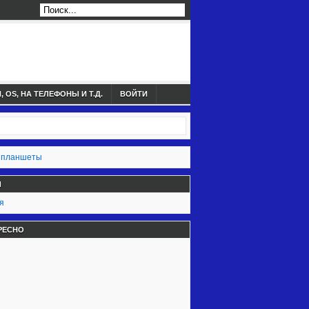
 OS, НА ТЕЛЕФОНЫ И Т.Д.
ВОЙТИ
 планшеты
Ы
я
РЕСНО