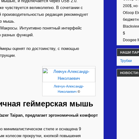
 мышью, и подключается через USB 2.0.
200$, но
ке чувствуется великолепно. В сочетании с
Обзор El
 производительностью редакция рекомендует
бюджетн
ую мышь.
Blackvie
. Макросы. Интуитивно понятный интерфейс
$
р разных функций.
Doogee M
ймеры оценят по достоинству, с помощью
НАШИ ПА
трукции.
Трубки
НОВОСТИ:
Левчук-Александр-
Николаевич
©
личная геймерская мышь
azer Taipan, предлагает эргономичный комфорт
ьно минималистическом стиле и оснащена 9
ым колесом прокрутки, кнопкой повышения