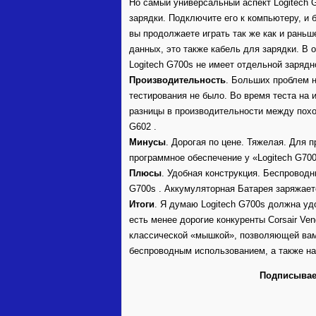
Но самый универсальный аспект Logitech 
зарядки. Подключите его к компьютеру, и
вы продолжаете играть так же как и раньш
данных, это также кабель для зарядки. В 
Logitech G700s не имеет отдельной заряд
Производительность
. Больших проблем н
тестирования не было. Во время теста на и
разницы в производительности между пох
G602 .
Минусы
. Дорогая по цене. Тяжелая. Для 
программное обеспечение у «Logitech G70
Плюсы
. Удобная конструкция. Беспроводн
G700s . Аккумуляторная Батарея заряжае
Итоги
. Я думаю Logitech G700s должна уд
есть менее дорогие конкуренты Corsair Ve
классической «мышкой», позволяющей ва
беспроводным использованием, а также н
Подписываем