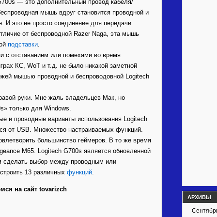
G700s — это дополнительный провод кабеля/
 беспроводная мышь вдруг становится проводной и
е. И это не просто соединение для передачи
отличие от беспроводной Razer Naga, эта мышь
ной
подставки
.
и с отставанием или помехами во время
грах КС, WoT и т.д. не было никакой заметной
ожей мышью проводной и беспроводовной Logitech
правой руки. Мне жаль владельцев Мак, но
0s» только для Windows.
ые и проводные варианты использования Logitech
тся от USB. Множество настраиваемых функций.
овлетворить большинство геймеров. В то же время
ngeance M65. Logitech G700s является обновленной
м сделать выбор между проводным или
астроить 13 различных
функций
.
ся на сайт tovarizch
АРХИВЫ
Сентябр