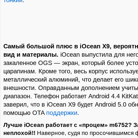
тонкий
.
Самый большой плюс в iOcean X9, вероятн
вид и материалы.
iOcean выпустила для нег
закаленное OGS — экран, который более усто
царапинам. Кроме того, весь корпус использу
металлический алюминий, что делает его шик
внешности. Оправданным дополнением учиты
диапазон. Телефон работает Android 4.4 KitKat
заверил, что в iOcean X9 будет Android 5.0 об
помощью OTA
поддержки
.
Лучше iOcean работает с «процем» m6752? З
неплохой!!
Наверное, судя по просочившимся 