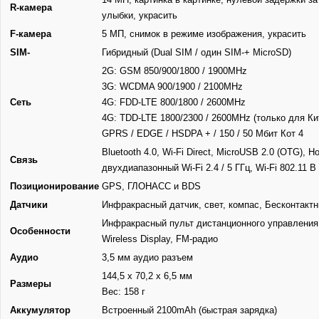
R-камера
улыбки, украсить
F-камера
5 МП, снимок в режиме изображения, украсить
SIM-
Гибридный (Dual SIM / один SIM-+ MicroSD)
2G: GSM 850/900/1800 / 1900MHz
3G: WCDMA 900/1900 / 2100MHz
Сеть
4G: FDD-LTE 800/1800 / 2600MHz
4G: TDD-LTE 1800/2300 / 2600MHz (только для Ки
GPRS / EDGE / HSDPA + / 150 / 50 Мбит Кот 4
Bluetooth 4.0, Wi-Fi Direct, MicroUSB 2.0 (OTG), Ho
Связь
двухдиапазонный Wi-Fi 2.4 / 5 ГГц, Wi-Fi 802.11 B 
Позиционирование
GPS, ГЛОНАСС и BDS
Датчики
Инфракрасный датчик, свет, компас, Бесконтактн
Инфракрасный пульт дистанционного управления, 
Особенности
Wireless Display, FM-радио
Аудио
3,5 мм аудио разъем
144,5 х 70,2 х 6,5 мм
Размеры
Вес: 158 г
Аккумулятор
Встроенный 2100mAh (быстрая зарядка)