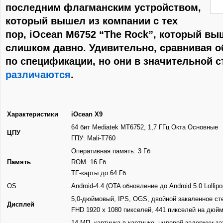
последним флагманским устройством,
который вышел из компании с тех
пор, iOcean M6752 “The Rock”, который вы
слишком давно. Удивительно, сравнивая о
по спецификации, но они в значительной с
различаются
.
Характеристики
iOcean X9
64 бит Mediatek MT6752, 1,7 ГГц Окта Основные
ЦПУ
ГПУ: Mali-T760
Оперативная память: 3 Гб
Память
ROM: 16 Гб
TF-карты до 64 Гб
OS
Android-4.4 (OTA обновление до Android 5.0 Lollipo
5,0-дюймовый, IPS, OGS, двойной закаленное ст
Дисплей
FHD 1920 х 1080 пикселей, 441 пикселей на дюй
14 МП, картинка в картинке, нулевой задержки зат