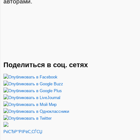
авторами.
Поделиться в соц. сетях
РќСЂР°РІРёС‚СЃСЏ