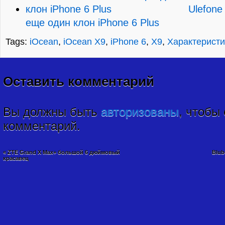
Ulefone
еще один клон iPhone 6 Plus
Tags:
iOcean
,
iOcean X9
,
iPhone 6
,
X9
,
Характеристи
Оставить комментарий
Вы должны быть
авторизованы
, чтобы
комментарий.
«
ZTE Grand X Max+ большой 6 дюймовый
Blub
красавец