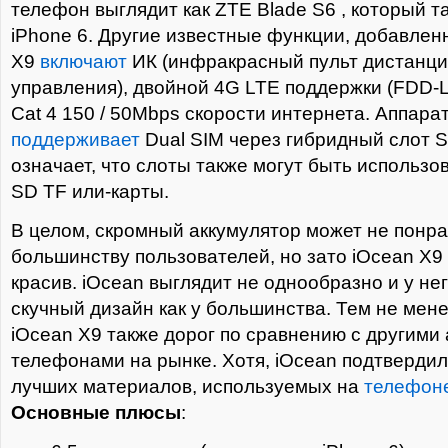
телефон выглядит как ZTE Blade S6 , который т
iPhone 6. Другие известные функции, добавлен
X9
включают
ИК (инфракрасный пульт дистанц
управления), двойной 4G LTE поддержки (FDD-
Cat 4 150 / 50Mbps скорости интернета. Аппара
поддерживает
Dual SIM через гибридный слот S
означает, что слоты также могут быть использо
SD TF или-карты.
В целом, скромный аккумулятор может не понр
большинству пользователей, но зато iOcean X9
красив. iOcean выглядит не однообразно и у нег
скучный дизайн как у большинства. Тем не мен
iOcean X9 также дорог по сравнению с другими
телефонами на рынке. Хотя, iOcean подтвердил,
лучших материалов, используемых на
телефон
Основные плюсы
: