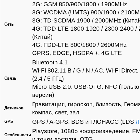
2G: GSM 850/900/1800 / 1900MHz
3G: WCDMA (UMTS) 900/1900 / 2100
3G: TD-SCDMA 1900 / 2000MHz (Китай
Сеть
4G: TDD-LTE 1800-1920 / 2300-2400 
(Китай)
4G: FDD-LTE 800/1800 / 2600MHz
GPRS, EDGE, HSDPA +, 4G LTE
Bluetooth 4.1
Wi-Fi 802.11 B / G / N / AC, Wi-Fi Direct
(2,4 / 5 ГГц)
Связь
Micro USB 2.0, USB-OTG, NFC (тольк
версии)
Гравитация, гироскоп, близость, Геом
Датчиков
компас, свет, зал
GPS / A-GPS, BDS и ГЛОНАСС (LDS
Л
GPS
Playstore, 1080p воспроизведение, F
Особенности
и точки доступа, OTG