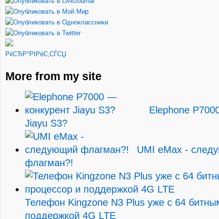
РќСЂР°РІРёС‚СЃСЏ
More from my site
Elephone P700
Jiayu S3?
UMI eMax - след
флагман?!
Телефон Kingzone N3 Plus уже с 64 битны
поддержкой 4G LTE