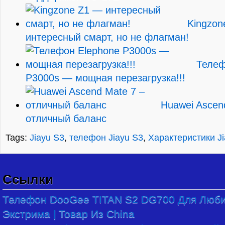
Kingzon
интересный смарт, но не флагман!
Телеф
P3000s — мощная перезагрузка!!!
Huawei Ascen
отличный баланс
Tags:
Jiayu S3
,
телефон Jiayu S3
,
Характеристики Ji
Ссылки
Телефон DooGee TITAN S2 DG700 Для Люб
Экстрима | Товар Из China