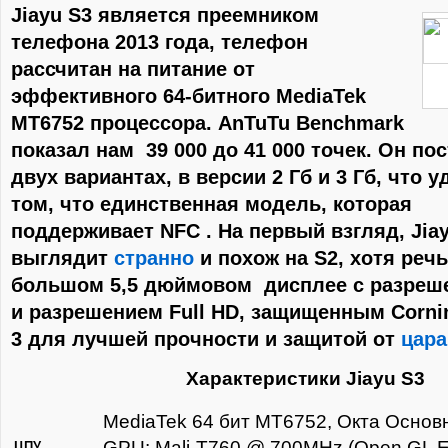
Jiayu S3 является преемником
телефона 2013 года, телефон
рассчитан на питание от
эффективного 64-битного MediaTek
MT6752 процессора. AnTuTu Benchmark
показал нам 39 000 до 41 000 точек. Он по
двух вариантах, в версии 2 Гб и 3 Гб, что 
том, что единственная модель, которая
поддерживает NFC . На первый взгляд, Jia
выглядит
странно
и похож на S2, хотя речь
большом 5,5 дюймовом дисплее с разреш
и разрешением Full HD, защищенным Cornin
3 для лучшей прочности и защитой от
цара
Характеристики Jiayu S3
MediaTek 64 бит MT6752, Окта Основ
GPU: Mali-T760 @ 700MHz (Open GL E
ЦПУ