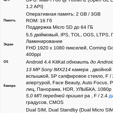
1.2 API)
Оперативная память: 2 GB / 3GB
ROM: 16 Гб
Память
Поддержка Micro SD до 64 ГБ
5,5 дюймовый, IPS, TOL, OGS, LTPS,
Ламинирование
Экран
FHD 1920 х 1080 пикселей, Corning Gor
400ppi
Android 4.4 KitKat
обновить до Android 
OS
13 MP Sony IMX214 камера
, двойной
вспышкой, 5P сапфировое стекло, F /
апертурой, Face Beauty, Auto Focus,
Камера
лиц, Панорама, HDR, УЛЫБКА, 1080p
5,0 МП передней пришел
ра , F / 2.4
д
градусов, CMOS
Dual SIM, Dual Standby (Dual Micro SI