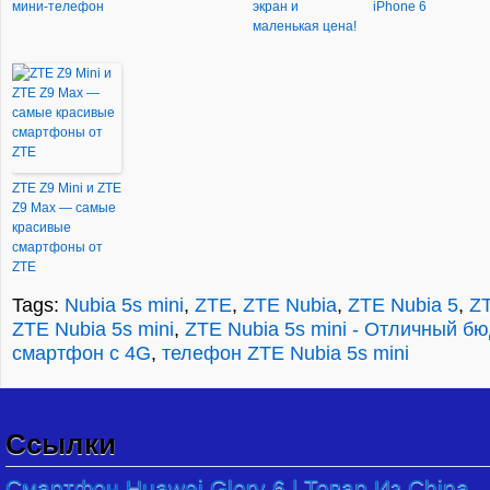
мини-телефон
экран и
iPhone 6
маленькая цена!
ZTE Z9 Mini и ZTE
Z9 Max — самые
красивые
смартфоны от
ZTE
Tags:
Nubia 5s mini
,
ZTE
,
ZTE Nubia
,
ZTE Nubia 5
,
ZT
ZTE Nubia 5s mini
,
ZTE Nubia 5s mini - Отличный б
смартфон с 4G
,
телефон ZTE Nubia 5s mini
Ссылки
Cмартфон Huawei Glory 6 | Товар Из China