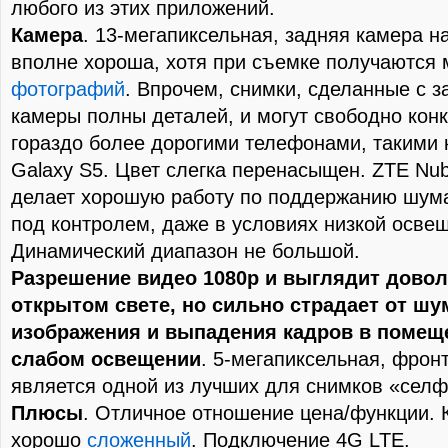
любого из этих приложений.
Камера
. 13-мегапиксельная, задняя камера н
вполне хороша, хотя при съемке получаются 
фотографий
. Впрочем, снимки, сделанные с з
камеры полны деталей, и могут свободно конк
гораздо более дорогими телефонами, такими
Galaxy S5. Цвет слегка перенасыщен. ZTE Nubi
делает хорошую работу по поддержанию шум
под контролем, даже в условиях низкой осве
Динамический диапазон не большой.
Разрешение видео 1080p и выглядит дово
открытом свете, но сильно страдает от шу
изображения и выпадения кадров в помещ
слабом освещении
. 5-мегапиксельная, фрон
является одной из лучших для снимков «селф
Плюсы
. Отличное отношение цена/функции. 
хорошо
сложенный
. Подключение 4G LTE.