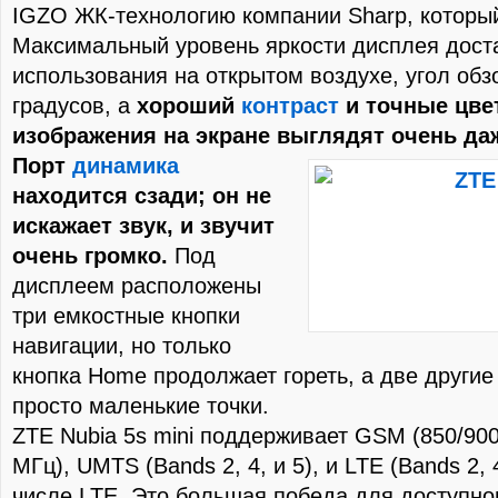
IGZO ЖК-технологию компании Sharp, который 
Максимальный уровень яркости дисплея дост
использования на открытом воздухе, угол обз
градусов, а
хороший
контраст
и точные цве
изображения на экране выглядят очень да
Порт
динамика
находится сзади; он не
искажает звук, и звучит
очень громко.
Под
дисплеем расположены
три емкостные кнопки
навигации, но только
кнопка Home продолжает гореть, а две други
просто маленькие точки.
ZTE Nubia 5s mini поддерживает GSM (850/90
МГц), UMTS (Bands 2, 4, и 5), и LTE (Bands 2, 4
числе LTE. Это большая победа для доступног