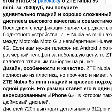
этой статье я
расскажу
о ZTE Nubia 5s
mini, за 7000руб, вы получите
удивительно гладкий и хорошо сложенный
дисплеем высокого качества и совместимо
Последняя спецификация является редкостью
бюджетного устройства. ZTE Nubia 5s mini нах
между Motorola Moto G и негабаритным Huawe
4G. Если вам нужен телефон на Android и хот
размерный телефон за небольшую цену, то ZTE
является отличным выбором на рынке.
Дизайн, особенности и качество.
ZTE Nubia 
полностью из пластика, но прочного и имеет, 
ZTE Nubia 5s mini гладкий и красиво подх
одной рукой. Его размер ставит его в один
анонсированным «iPhone 6»
, в котором такж
дюймовый дисплей.
Дисплей 720p выглядит детальным в 312ppi и