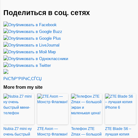
Поделиться в соц. сетях
РќСЂР°РІРёС‚СЃСЏ
More from my site
Nubia Z7 mini ну
ZTE Axon —
Телефон ZTE
ZTE Blade S6 –
очень быстрый
Монстр Флагман!
Zmax — большой
лучшая копия