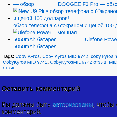
DOOGEE F3 Pro — обз
обзор телефона с 6″экраном и ценой 100 
Ulefone Pow
6050mAh батарея
Tags:
Coby Kyros
,
Coby Kyros MID 9742
,
coby kyros 
CobyKyros MID 9742
,
CobyKyrosMID9742 отзыв
,
MI
отзыв
Оставить комментарий
Вы должны быть
авторизованы
, чтобы
комментарий.