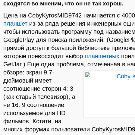
cходятся во мнении, что он не так хорош.
Цена на CobyKyrosMID9742 начинается с 4000
планшет
из-за ряда решения инженерных ошиб
чтобы использовать программу под названием 
GooglePlay для поиска приложений. (GooglePl
прямой доступ к большой библиотеке приложе
которые превосходит выбор
планшетных
прил
GetJar.) Еще одна проблема,
отмеченная в н
обзоре: экран 9,7-
дюймовый имеет
соотношение сторон 4: 3
(как старый телевизор), а
не 16: 9 соотношение
используемое для HD
фильмов. Кстати, на
многих форумах пользователи CobyKyrosMID9