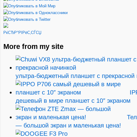
РќСЂР°РІРёС‚СЃСЏ
More from my site
ультра-бюджетный планшет с прекрасной 
IP
дешевый в мире планшет с 10″ экраном
Те
— большой экран и маленькая цена!