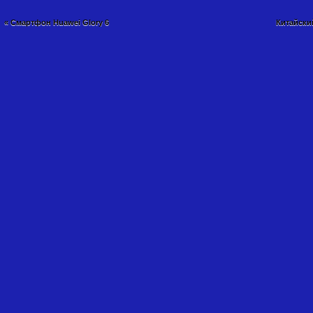
«
Cмартфон Huawei Glory 6
Китайски